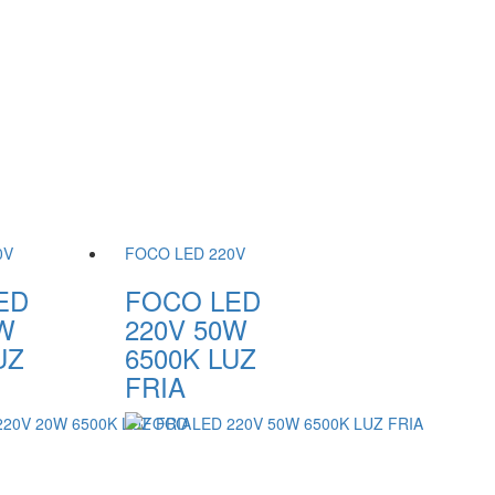
0V
FOCO LED 220V
ED
FOCO LED
0W
220V 50W
UZ
6500K LUZ
FRIA