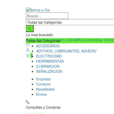
Lo mas buscado:
Faros Baiml
Iluminacion Led
Aditivos
Lamparas
Termi
Todas las Categorías
ACCESORIOS
ADITIVOS, LUBRICANTES, ADHESIV
0
ELECTRICIDAD
HERRAMIENTAS
ILUMINACION
SEÑALIZACION
Empresa
Contacto
Novedades
Envios
Consultas y Compras