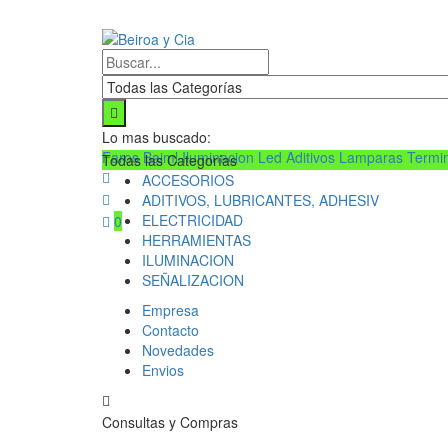
Lo mas buscado:
Faros Baiml
Iluminacion Led
Aditivos
Lamparas
Termi
Todas las Categorías
ACCESORIOS
ADITIVOS, LUBRICANTES, ADHESIV
ELECTRICIDAD
0
HERRAMIENTAS
ILUMINACION
SEÑALIZACION
Empresa
Contacto
Novedades
Envios
Consultas y Compras